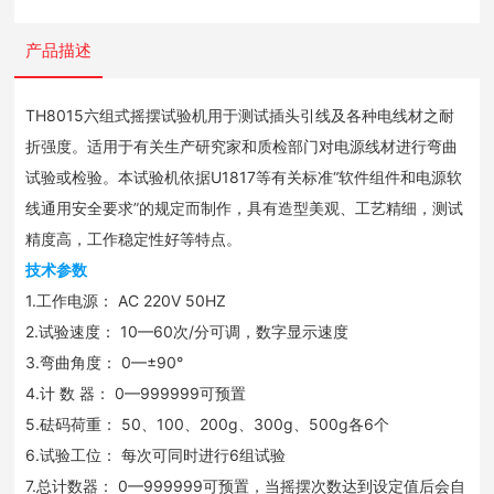
产品描述
TH8015六组式摇摆试验机用于测试插头引线及各种电线材之耐
折强度。适用于有关生产研究家和质检部门对电源线材进行弯曲
试验或检验。本试验机依据U1817等有关标准“软件组件和电源软
线通用安全要求”的规定而制作，具有造型美观、工艺精细，测试
精度高，工作稳定性好等特点。
技术参数
1.工作电源： AC 220V 50HZ
2.试验速度： 10—60次/分可调，数字显示速度
3.弯曲角度： 0—±90°
4.计 数 器： 0—999999可预置
5.砝码荷重： 50、100、200g、300g、500g各6个
6.试验工位： 每次可同时进行6组试验
7.总计数器： 0—999999可预置，当摇摆次数达到设定值后会自